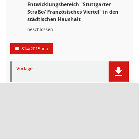
Entwicklungsbereich "Stuttgarter
Straße/ Französisches Viertel" in den
städtischen Haushalt
beschlossen
814/2015neu
Vorlage
Anlage 1: KuF ab 2016
Staedtebaulichen Entwicklungsbereich
Stuttgarter Strasse Franzoesisches
Viertel
Anlage 2: Übersichtsplan mit den fertig
entwickelten und vor der Verlegung
der B27 noch zu entwickelnden