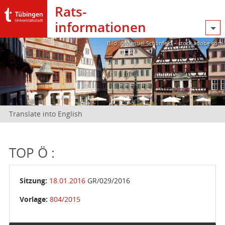
Rats­
informationen
Bild: @Manuel Schönfeld – stock.adobe.com
Translate into English
TOP Ö :
Sitzung:
18.01.2016
GR/029/2016
Vorlage:
804/2015