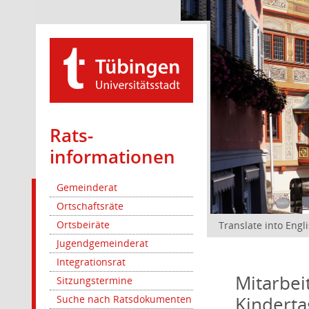
Rats­
informationen
Gemeinderat
Ortschaftsräte
Ortsbeiräte
Translate into Engl
Jugendgemeinderat
Integrationsrat
Mitarbei
Sitzungstermine
Kinderta
Suche nach Ratsdokumenten