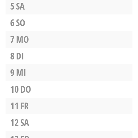
5
SA
6
SO
7
MO
8
DI
9
MI
10
DO
11
FR
12
SA