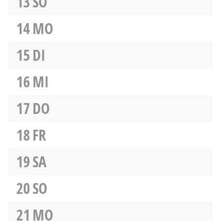
13
SO
14
MO
15
DI
16
MI
17
DO
18
FR
19
SA
20
SO
21
MO