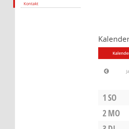
Kontakt
Kalender
Kalende
J
1
SO
2
MO
3
DI