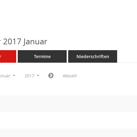
 2017 Januar
r
Termine
Niederschriften
anuar
2017
Aktuell