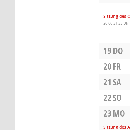
Sitzung des O
20:00-21:25 Uhr
19
DO
20
FR
21
SA
22
SO
23
MO
Sitzung des A