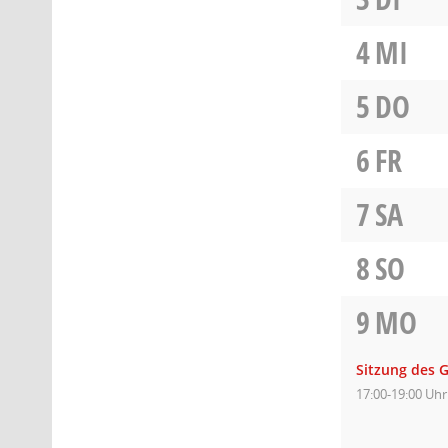
4
MI
5
DO
6
FR
7
SA
8
SO
9
MO
Sitzung des 
17:00-19:00 Uhr