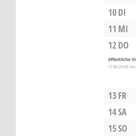
10
DI
11
MI
12
DO
öffentliche S
17:00-20:00 Uhr
13
FR
14
SA
15
SO