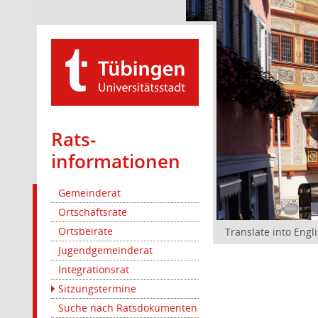
Rats­
informationen
Gemeinderat
Ortschaftsräte
Ortsbeiräte
Translate into Engl
Jugendgemeinderat
Integrationsrat
Sitzungstermine
Suche nach Ratsdokumenten