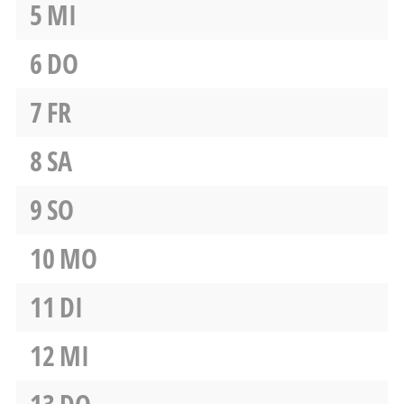
5
MI
6
DO
7
FR
8
SA
9
SO
10
MO
11
DI
12
MI