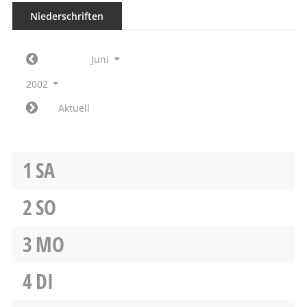
Niederschriften
Juni
2002
Aktuell
1
SA
2
SO
3
MO
4
DI