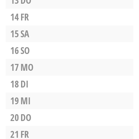
13
DO
14
FR
15
SA
16
SO
17
MO
18
DI
19
MI
20
DO
21
FR