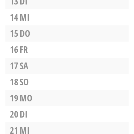
13
DI
14
MI
15
DO
16
FR
17
SA
18
SO
19
MO
20
DI
21
MI