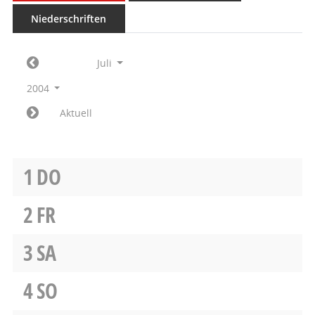
Niederschriften
Juli
2004
Aktuell
1
DO
2
FR
3
SA
4
SO