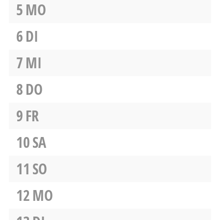
5
MO
6
DI
7
MI
8
DO
9
FR
10
SA
11
SO
12
MO