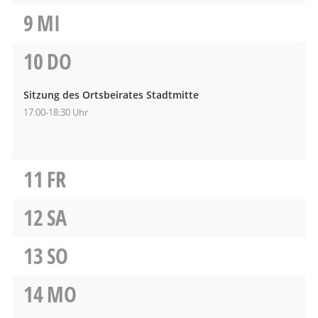
9
MI
10
DO
Sitzung des Ortsbeirates Stadtmitte
17:00-18:30 Uhr
11
FR
12
SA
13
SO
14
MO