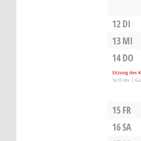
12
DI
13
MI
14
DO
Sitzung des K
16:15 Uhr
Gro
15
FR
16
SA