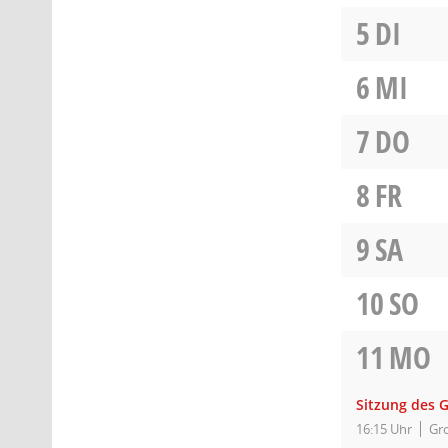
5
DI
6
MI
7
DO
8
FR
9
SA
10
SO
11
MO
Sitzung des 
16:15 Uhr
Gro