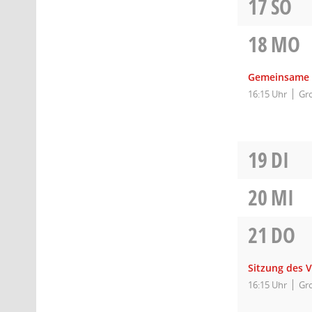
17
SO
18
MO
Gemeinsame S
16:15 Uhr
Gro
19
DI
20
MI
21
DO
Sitzung des 
16:15 Uhr
Gro