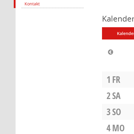
Kontakt
Kalender
Kalende
1
FR
2
SA
3
SO
4
MO