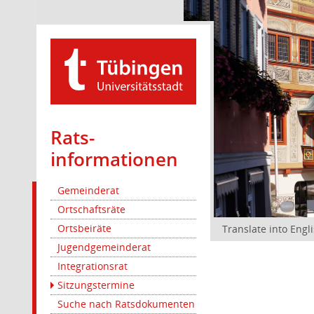
Rats­
informationen
Gemeinderat
Ortschaftsräte
Ortsbeiräte
Translate into Engl
Jugendgemeinderat
Integrationsrat
Sitzungstermine
Suche nach Ratsdokumenten