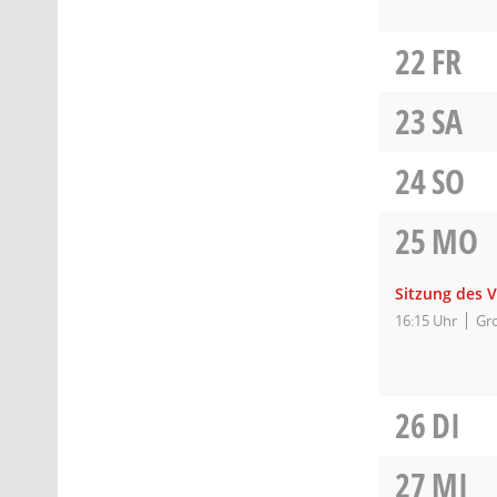
22
FR
23
SA
24
SO
25
MO
Sitzung des 
16:15 Uhr
Gro
26
DI
27
MI