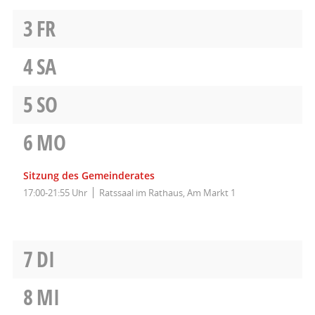
3
FR
4
SA
5
SO
6
MO
Sitzung des Gemeinderates
17:00-21:55 Uhr
Ratssaal im Rathaus, Am Markt 1
7
DI
8
MI