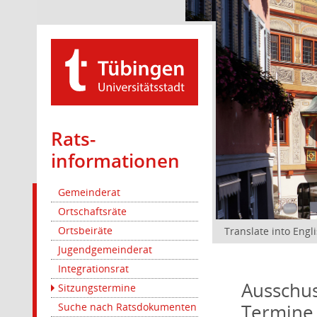
Rats­
informationen
Gemeinderat
Ortschaftsräte
Ortsbeiräte
Translate into Engl
Jugendgemeinderat
Integrationsrat
Ausschus
Sitzungstermine
Termine
Suche nach Ratsdokumenten