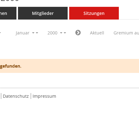
nen
Mitglieder
Sitzungen
Januar
2000
Aktuell
Gremium a
 gefunden.
Datenschutz
Impressum