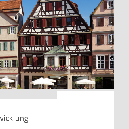
Bild: @Manuel Schönfeld – stock.adobe.com
icklung -