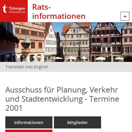
Rats­
informationen
Bild: @Manuel Schönfeld – stock.adobe.com
Translate into English
Ausschuss für Planung, Verkehr
und Stadtentwicklung - Termine
2001
Informationen
Mitglieder