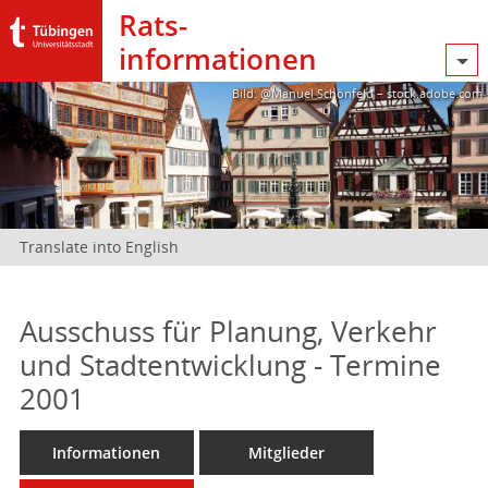
Rats­
informationen
Bild: @Manuel Schönfeld – stock.adobe.com
Translate into English
Ausschuss für Planung, Verkehr
und Stadtentwicklung - Termine
2001
Informationen
Mitglieder