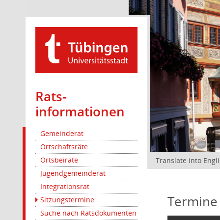
Rats­
informationen
Gemeinderat
Ortschaftsräte
Ortsbeiräte
Translate into Engl
Jugendgemeinderat
Integrationsrat
Termine
Sitzungstermine
Suche nach Ratsdokumenten