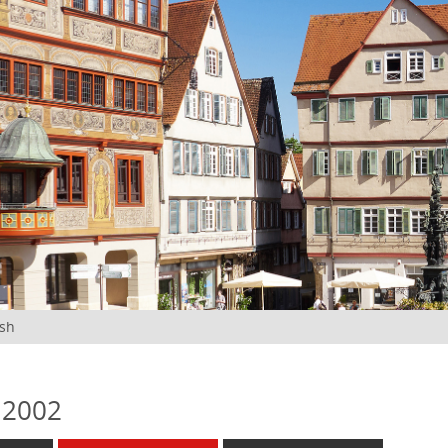
ish
 2002