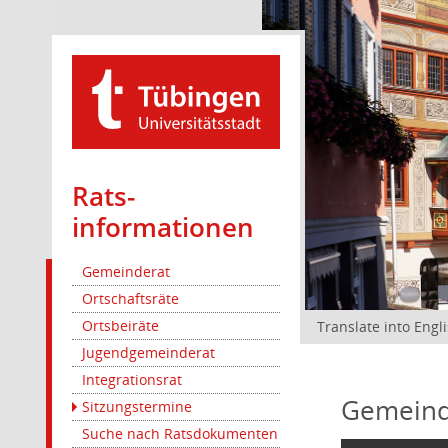
Rats­
informationen
Gemeinderat
Ortschaftsräte
Ortsbeiräte
Translate into Engl
Jugendgemeinderat
Integrationsrat
Gemeind
Sitzungstermine
Suche nach Ratsdokumenten