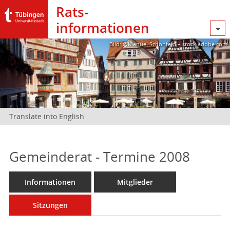
Rats­
informationen
Bild: @Manuel Schönfeld – stock.adobe.com
Translate into English
Gemeinderat - Termine 2008
Informationen
Mitglieder
Sitzungen