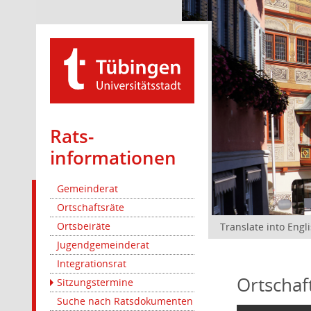
Rats­
informationen
Gemeinderat
Ortschaftsräte
Ortsbeiräte
Translate into Engl
Jugendgemeinderat
Integrationsrat
Ortschaf
Sitzungstermine
Suche nach Ratsdokumenten