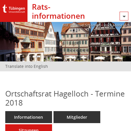
Rats­
informationen
Bild: @Manuel Schönfeld – stock.adobe.com
Translate into English
Ortschaftsrat Hagelloch - Termine
2018
Informationen
Mitglieder
Sitzungen