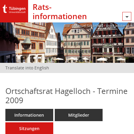
Rats­
informationen
Bild: @Manuel Schönfeld – stock.adobe.com
Translate into English
Ortschaftsrat Hagelloch - Termine
2009
Informationen
Mitglieder
Sitzungen