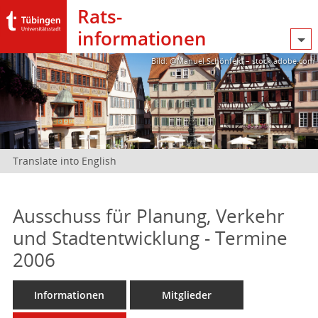
Rats­
informationen
Bild: @Manuel Schönfeld – stock.adobe.com
Translate into English
Ausschuss für Planung, Verkehr
und Stadtentwicklung - Termine
2006
Informationen
Mitglieder