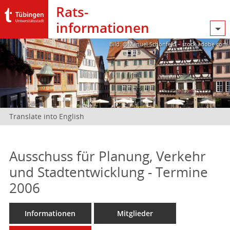
Rats­
informationen
Bild: @Manuel Schönfeld – stock.adobe.com
Translate into English
Ausschuss für Planung, Verkehr
und Stadtentwicklung - Termine
2006
Informationen
Mitglieder