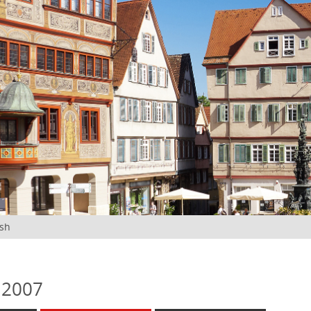
ish
 2007