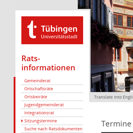
Rats­
informationen
Gemeinderat
Ortschaftsräte
Ortsbeiräte
Translate into Engl
Jugendgemeinderat
Integrationsrat
Sitzungstermine
Termine
Suche nach Ratsdokumenten