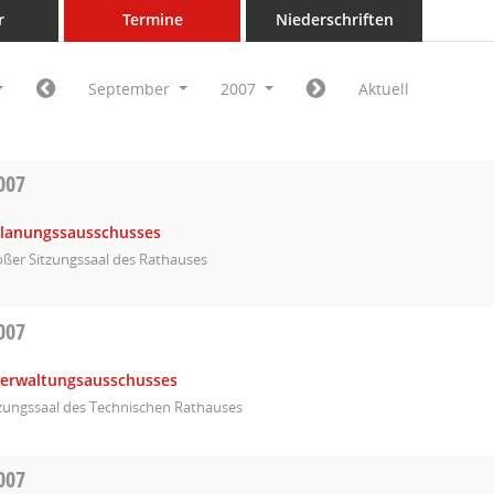
r
Termine
Niederschriften
September
2007
Aktuell
007
Planungssausschusses
ßer Sitzungssaal des Rathauses
007
Verwaltungsausschusses
tzungssaal des Technischen Rathauses
007