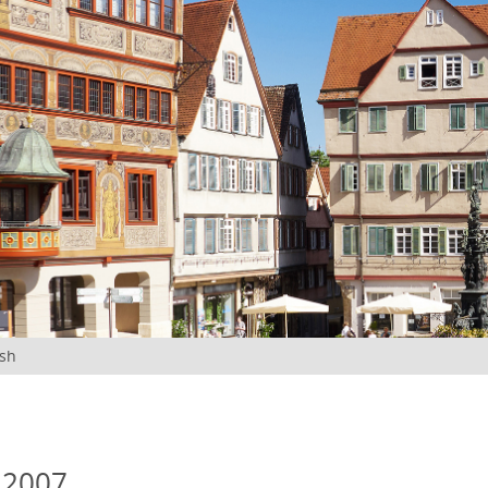
ish
 2007