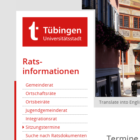
Rats­
informationen
Gemeinderat
Ortschaftsräte
Ortsbeiräte
Translate into Engl
Jugendgemeinderat
Integrationsrat
Sitzungstermine
Suche nach Ratsdokumenten
Termine