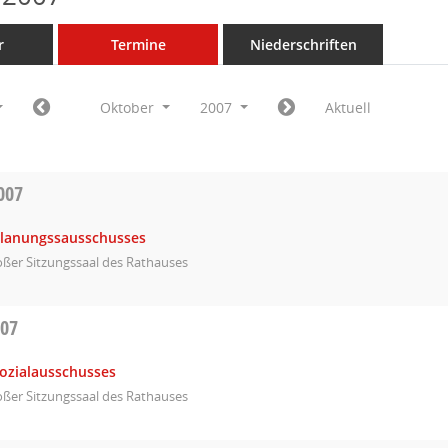
r
Termine
Niederschriften
Oktober
2007
Aktuell
007
Planungssausschusses
ßer Sitzungssaal des Rathauses
007
Sozialausschusses
ßer Sitzungssaal des Rathauses