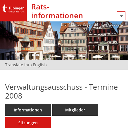
Rats­
informationen
Bild: @Manuel Schönfeld – stock.adobe.com
Translate into English
Verwaltungsausschuss - Termine
2008
Informationen
Mitglieder
Sitzungen