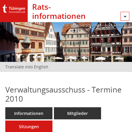
Rats­
informationen
Bild: @Manuel Schönfeld – stock.adobe.com
Translate into English
Verwaltungsausschuss - Termine
2010
Informationen
Mitglieder
Sitzungen