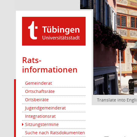
Rats­
informationen
Gemeinderat
Ortschaftsräte
Ortsbeiräte
Translate into Engl
Jugendgemeinderat
Integrationsrat
Sitzungstermine
Suche nach Ratsdokumenten