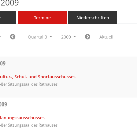
 2009
r
Termine
Niederschriften
Quartal 3
2009
Aktuell
009
ultur-, Schul- und Sportausschusses
ßer Sitzungssaal des Rathauses
009
Planungssausschusses
ßer Sitzungssaal des Rathauses