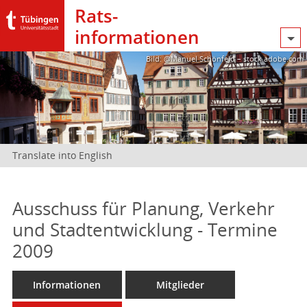
Rats­
informationen
Bild: @Manuel Schönfeld – stock.adobe.com
Translate into English
Ausschuss für Planung, Verkehr
und Stadtentwicklung - Termine
2009
Informationen
Mitglieder