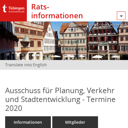
Rats­
informationen
Bild: @Manuel Schönfeld – stock.adobe.com
Translate into English
Ausschuss für Planung, Verkehr
und Stadtentwicklung - Termine
2020
Informationen
Mitglieder