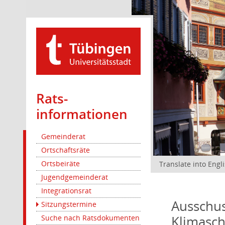
Rats­
informationen
Gemeinderat
Ortschaftsräte
Ortsbeiräte
Translate into Engl
Jugendgemeinderat
Integrationsrat
Ausschus
Sitzungstermine
Klimasc
Suche nach Ratsdokumenten