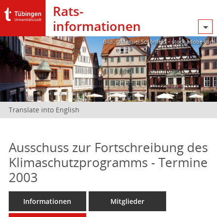
Rats­
informationen
Bild: @Manuel Schönfeld – stock.adobe.com
Translate into English
Ausschuss zur Fortschreibung des
Klimaschutzprogramms - Termine
2003
Informationen
Mitglieder