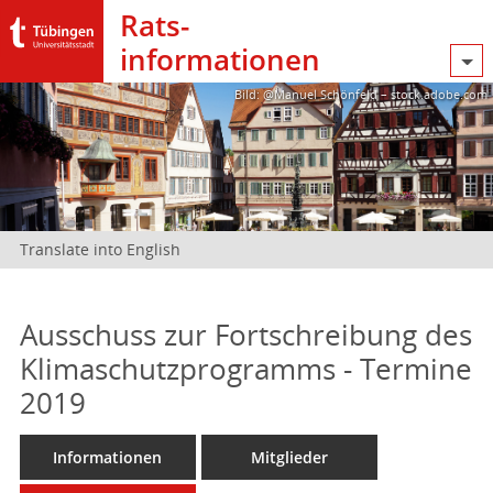
Rats­
informationen
Bild: @Manuel Schönfeld – stock.adobe.com
Translate into English
Ausschuss zur Fortschreibung des
Klimaschutzprogramms - Termine
2019
Informationen
Mitglieder