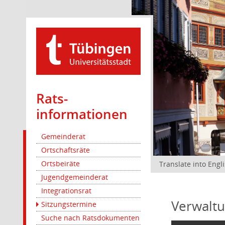
Rats­
informationen
Gemeinderat
Ortschaftsräte
Ortsbeiräte
Translate into Engl
Jugendgemeinderat
Integrationsrat
Verwaltu
Sitzungstermine
Suche nach Ratsdokumenten