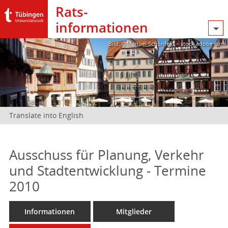
Rats­
informationen
Bild: @Manuel Schönfeld – stock.adobe.com
Translate into English
Ausschuss für Planung, Verkehr
und Stadtentwicklung - Termine
2010
Informationen
Mitglieder