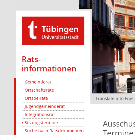
Rats­
informationen
Gemeinderat
Ortschaftsräte
Ortsbeiräte
Translate into Engl
Jugendgemeinderat
Integrationsrat
Ausschus
Sitzungstermine
Termine
Suche nach Ratsdokumenten