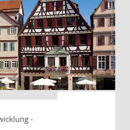
Bild: @Manuel Schönfeld – stock.adobe.com
icklung -