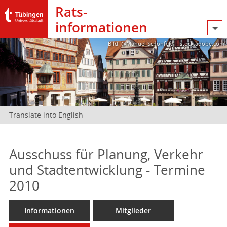
Rats­
informationen
Bild: @Manuel Schönfeld – stock.adobe.com
Translate into English
Ausschuss für Planung, Verkehr
und Stadtentwicklung - Termine
2010
Informationen
Mitglieder