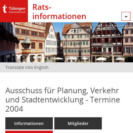
Rats­
informationen
Bild: @Manuel Schönfeld – stock.adobe.com
Translate into English
Ausschuss für Planung, Verkehr
und Stadtentwicklung - Termine
2004
Informationen
Mitglieder