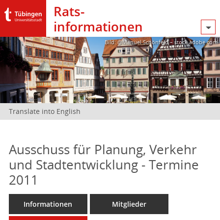
Rats­
informationen
Bild: @Manuel Schönfeld – stock.adobe.com
Translate into English
Ausschuss für Planung, Verkehr
und Stadtentwicklung - Termine
2011
Informationen
Mitglieder