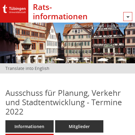
Rats­
informationen
Bild: @Manuel Schönfeld – stock.adobe.com
Translate into English
Ausschuss für Planung, Verkehr
und Stadtentwicklung - Termine
2022
Informationen
Mitglieder