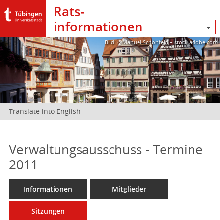
Rats­
informationen
Bild: @Manuel Schönfeld – stock.adobe.com
Translate into English
Verwaltungsausschuss - Termine
2011
Informationen
Mitglieder
Sitzungen