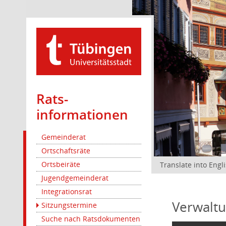
Rats­
informationen
Gemeinderat
Ortschaftsräte
Ortsbeiräte
Translate into Engl
Jugendgemeinderat
Integrationsrat
Verwaltu
Sitzungstermine
Suche nach Ratsdokumenten