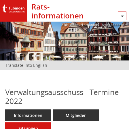
Rats­
informationen
Bild: @Manuel Schönfeld – stock.adobe.com
Translate into English
Verwaltungsausschuss - Termine
2022
Informationen
Mitglieder
Sitzungen