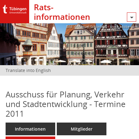
Rats­
informationen
Bild: @Manuel Schönfeld – stock.adobe.com
Translate into English
Ausschuss für Planung, Verkehr
und Stadtentwicklung - Termine
2011
Informationen
Mitglieder