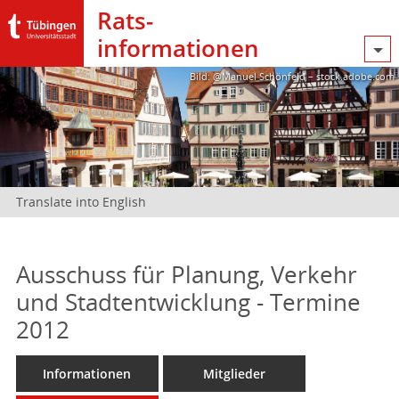
Rats­
informationen
Bild: @Manuel Schönfeld – stock.adobe.com
Translate into English
Ausschuss für Planung, Verkehr
und Stadtentwicklung - Termine
2012
Informationen
Mitglieder