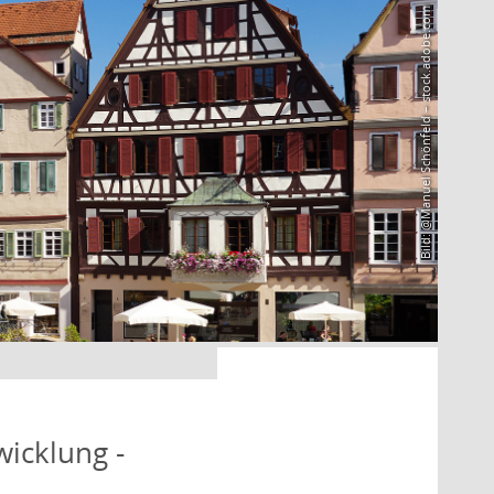
Bild: @Manuel Schönfeld – stock.adobe.com
icklung -