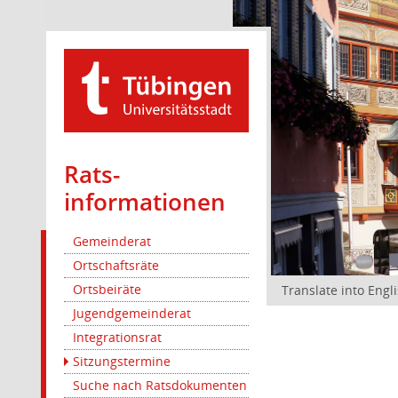
Rats­
informationen
Gemeinderat
Ortschaftsräte
Ortsbeiräte
Translate into Engl
Jugendgemeinderat
Integrationsrat
Sitzungstermine
Suche nach Ratsdokumenten