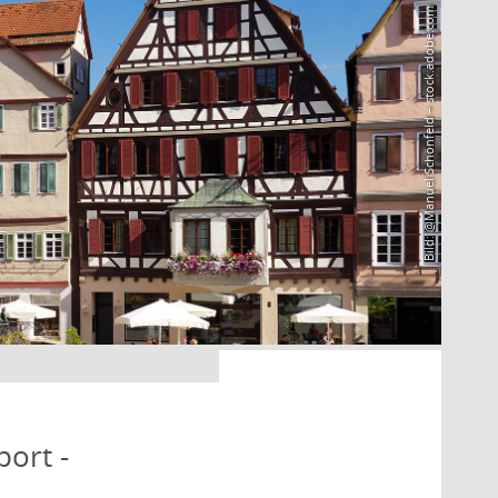
Bild: @Manuel Schönfeld – stock.adobe.com
port -