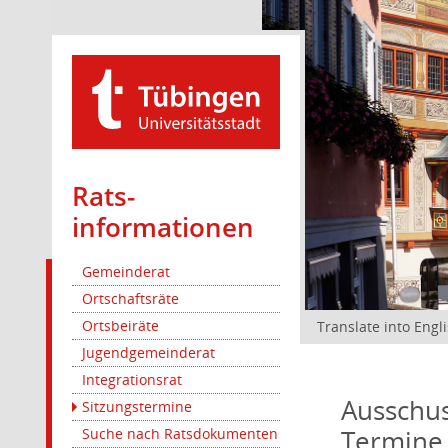
Rats­
informationen
Gemeinderat
Ortschaftsräte
Ortsbeiräte
Translate into Engl
Jugendgemeinderat
Integrationsrat
Ausschus
Sitzungstermine
Termine
Suche nach Ratsdokumenten