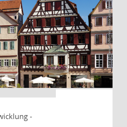
Bild: @Manuel Schönfeld – stock.adobe.com
icklung -