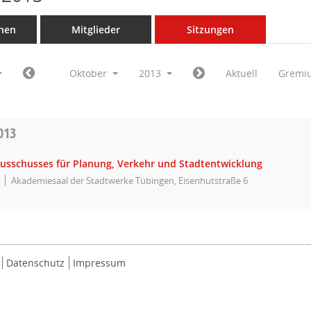
nen
Mitglieder
Sitzungen
Oktober
2013
Aktuell
Gremi
013
Ausschusses für Planung, Verkehr und Stadtentwicklung
Akademiesaal der Stadtwerke Tübingen, Eisenhutstraße 6
Datenschutz
Impressum