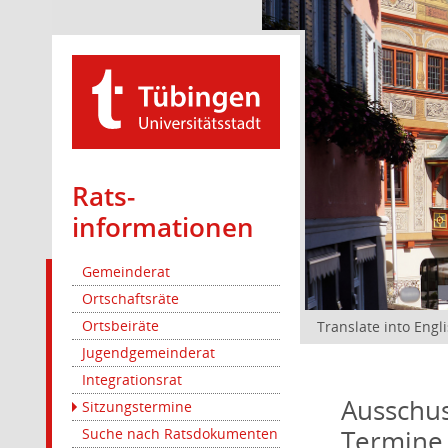
Rats­
informationen
Gemeinderat
Ortschaftsräte
Ortsbeiräte
Translate into Engl
Jugendgemeinderat
Integrationsrat
Ausschus
Sitzungstermine
Termine
Suche nach Ratsdokumenten