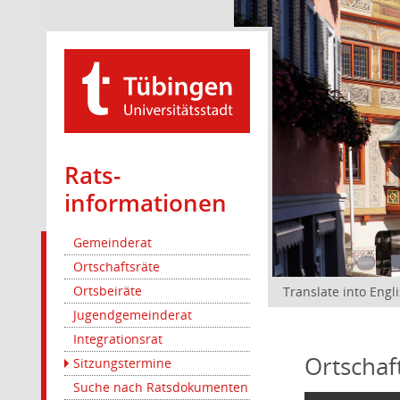
Rats­
informationen
Gemeinderat
Ortschaftsräte
Ortsbeiräte
Translate into Engl
Jugendgemeinderat
Integrationsrat
Ortschaf
Sitzungstermine
Suche nach Ratsdokumenten