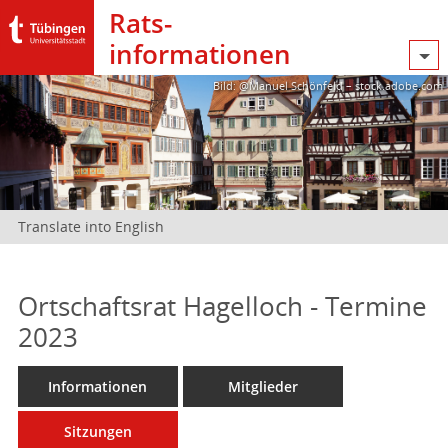
Rats­
informationen
Bild: @Manuel Schönfeld – stock.adobe.com
Translate into English
Ortschaftsrat Hagelloch - Termine
2023
Informationen
Mitglieder
Sitzungen