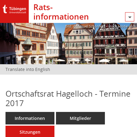
Rats­
informationen
Bild: @Manuel Schönfeld – stock.adobe.com
Translate into English
Ortschaftsrat Hagelloch - Termine
2017
Informationen
Mitglieder
Sitzungen